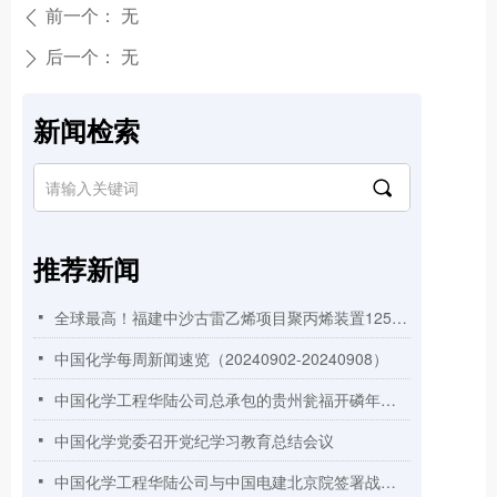
前一个：
无
ꄴ
后一个：
无
ꄲ
新闻检索
끠
推荐新闻
全球最高！福建中沙古雷乙烯项目聚丙烯装置125米高挤压造粒框架顺利封顶
넷
中国化学每周新闻速览（20240902-20240908）
넷
中国化学工程华陆公司总承包的贵州瓮福开磷年产3万吨高纯无水氟化氢项目顺利实现机械竣工
넷
中国化学党委召开党纪学习教育总结会议
넷
中国化学工程华陆公司与中国电建北京院签署战略合作协议
넷