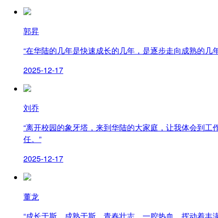
发展战略
组织架构
郭昇
公司资质
“在华陆的几年是快速成长的几年，是逐步走向成熟的几
联系我们
2025-12-17
集团要闻
项目动态
刘乔
公司新闻
“离开校园的象牙塔，来到华陆的大家庭，让我体会到工
任。”
专题报道
2025-12-17
董龙
业务板块
服务范围
“成长于斯，成熟于斯，青春壮志，一腔热血，挥动着丰