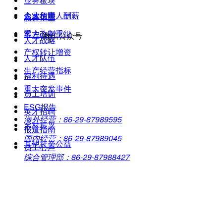
业务板块
企业负责人酬薪
人才招聘
服务范围
重大改制重组
客户心声
微信公众号
人才战略
产权转让增资
人才队伍
生产经营指标
福利待遇
重大突发事件
员工培训
ESG报告
英才招聘
海外经营：86-29-87989595
乡村振兴
报道指南
国内经营：86-29-87989045
其他社会公益
员工心声
综合管理部：86-29-87988427
技术支持：华陆工程科技有限责任公司信息中心