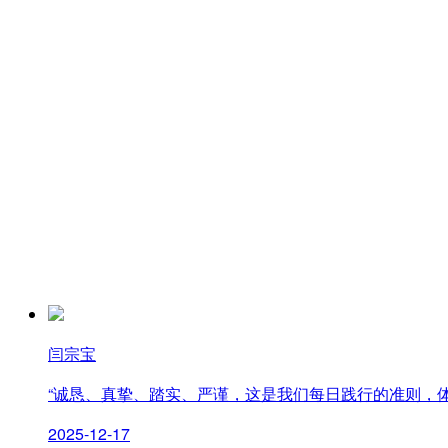
企业文化
人才招聘
廉洁合规
信息公开
闫宗宝
公司简介
“诚恳、真挚、踏实、严谨，这是我们每日践行的准则，
公司领导
2025-12-17