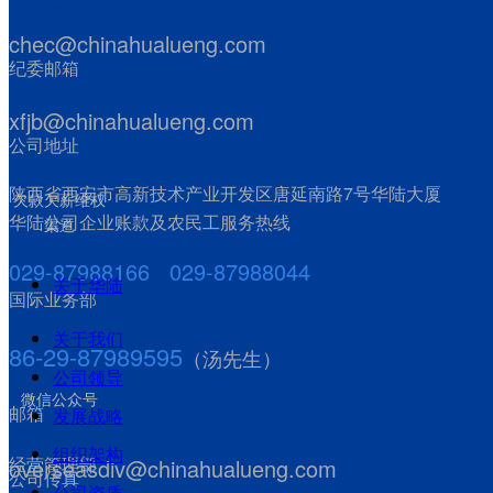
chec@chinahualueng.com
纪委邮箱
xfjb@chinahualueng.com
公司地址
陕西省西安市高新技术产业开发区唐延南路7号华陆大厦
欠款欠薪维权
华陆公司企业账款及农民工服务热线
渠道
029-87988166 029-87988044
关于华陆
国际业务部
关于我们
86-29-87989595
（汤先生）
公司领导
微信公众号
邮箱
发展战略
组织架构
经营管理部
overseasdiv@chinahualueng.com
公司传真
公司资质