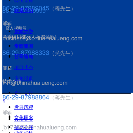
86-29-87989045
（程先生）
86-29-87989999
联系我们
邮箱
官方视频号
新闻中心
成果荣誉
党委组织部（人力资源部）
business@chinahualueng.com
专有技术
集团要闻
86-29-87988333
（吴先生）
获奖项目
公司新闻
项目状态
邮箱
专题报道
技术合作
HR@chinahualueng.com
企业文化
86-29-87988864
（蒋先生）
ꁸ
发展历程
邮箱
文化理念
公司业务
jb1725@chinahualueng.com
信息公开