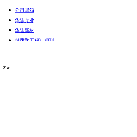
公司邮箱
华陆实业
欢迎访问华陆工程科技有限责任公司！
华陆新材
《化学工程》期刊
首页
人
关于华陆
ꂃ
ꁹ
新闻中心
公司业务
成果荣誉