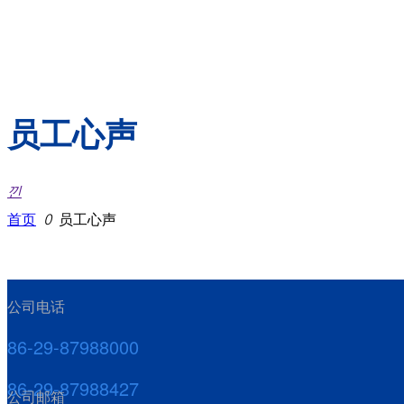
文化理念
人才队伍
薪酬
福利待遇
重大改制重
员工培训
组
英才招聘
员工心声
产权转让增
重大突发事件
报道指南
资
ESG报告
끠
搜索
员工心声
生产经营指
乡村振兴
낀
标
其他社会公益
首页
ꄲ
员工心声
公司电话
ꀅ
CN
86-29-87988000
CN
EN
86-29-87988427
RU
公司邮箱