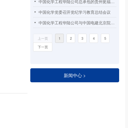
中国化学工程华陆公司总承包的贵州瓮福开磷年产3万吨高纯无水氟化氢项目顺利实现机械竣工
넷
中国化学党委召开党纪学习教育总结会议
넷
中国化学工程华陆公司与中国电建北京院签署战略合作协议
넷
上一页
1
2
3
4
5
下一页
新闻中心 >