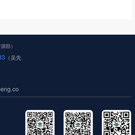
资源部）
33
（吴先
eng.co