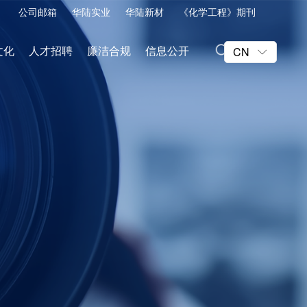
公司邮箱
华陆实业
华陆新材
《化学工程》期刊
文化
人才招聘
廉洁合规
信息公开
CN
ꀅ