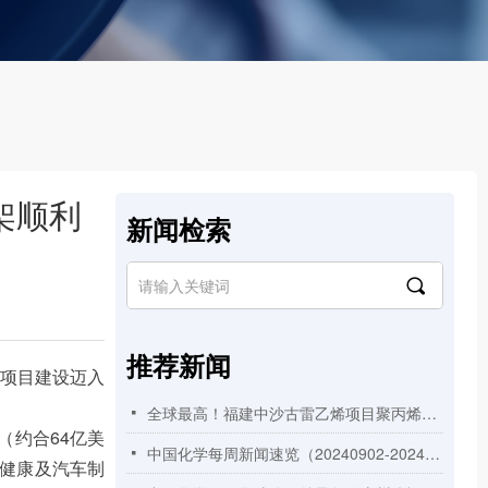
架顺利
新闻检索
끠
推荐新闻
项目建设迈入
全球最高！福建中沙古雷乙烯项目聚丙烯装置125米高挤压造粒框架顺利封顶
넷
（约合64亿美
中国化学每周新闻速览（20240902-20240908）
넷
疗健康及汽车制