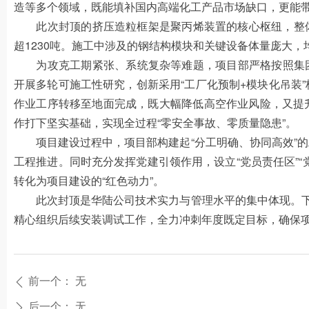
造等多个领域，既能填补国内高端化工产品市场缺口，更能
此次封顶的挤压造粒框架是聚丙烯装置的核心枢纽，整体高
超1230吨。施工中涉及的钢结构模块和关键设备体量庞大
为攻克工期紧张、系统复杂等难题，项目部严格按照集团公
开展多轮可施工性研究，创新采用“工厂化预制+模块化吊装
作业工序转移至地面完成，既大幅降低高空作业风险，又提
作打下坚实基础，实现全过程“零安全事故、零质量隐患”。
项目建设过程中，项目部构建起“分工明确、协同高效”的
工程推进。同时充分发挥党建引领作用，设立“党员责任区”
转化为项目建设的“红色动力”。
此次封顶是华陆公司技术实力与管理水平的集中体现。下一
精心组织后续安装调试工作，全力冲刺年度既定目标，确保
前一个：
无
ꄴ
后一个：
无
ꄲ