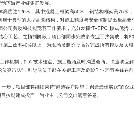
带动下游产业链集群发展。
度达125米，其中混凝土框架高50米，钢结构框架高75米
，均属于典型的大型高耸结构，对施工精度与安全控制提出极高要
司劳动和技能竞赛工作要求，充分发挥“T+EPC”模式优势
”核心工艺。在预制阶段，项目部同步完成多专业工序集成，将8
升施工效率40%以上，为现场吊装阶段高效完成所有模块及关
工作机制，针对技术难点、施工瓶颈及时沟通会商、快速响应解
“党员突击队”，引导党员干部在关键工序及危险作业环节冲锋在
步，项目部将继续秉持“超越客户期望，创造最佳实践”的企业
项目按期建成投产，为业主与公司交出满意答卷。