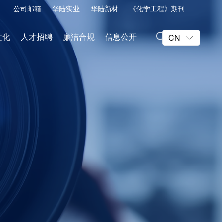
公司邮箱
华陆实业
华陆新材
《化学工程》期刊
文化
人才招聘
廉洁合规
信息公开
CN
ꀅ