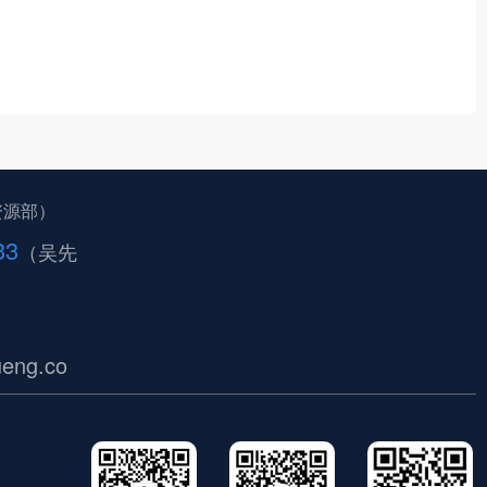
资源部）
33
（吴先
eng.co