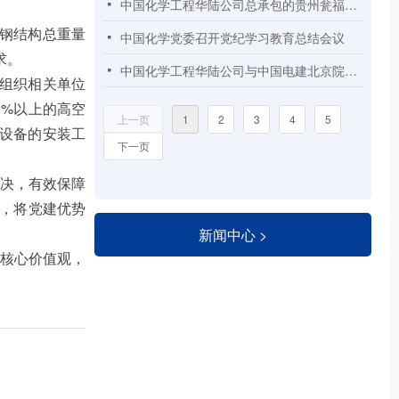
中国化学工程华陆公司总承包的贵州瓮福开磷年产3万吨高纯无水氟化氢项目顺利实现机械竣工
넷
，钢结构总重量
中国化学党委召开党纪学习教育总结会议
넷
求。
中国化学工程华陆公司与中国电建北京院签署战略合作协议
넷
，组织相关单位
0%以上的高空
上一页
1
2
3
4
5
键设备的安装工
下一页
决，有效保障
前，将党建优势
新闻中心 >
核心价值观，