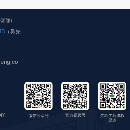
资源部）
33
（吴先
eng.co
om
官方视频号
微信公众号
欠款欠薪维权
渠道