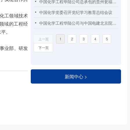
中国化学工程华陆公司总承包的贵州瓮福开磷年产3万吨高纯无水氟化氢项目顺利实现机械竣工
넷
中国化学党委召开党纪学习教育总结会议
넷
化工领域技术
中国化学工程华陆公司与中国电建北京院签署战略合作协议
领域的工程经
넷
水平。
上一页
1
2
3
4
5
事业部、研发
下一页
新闻中心 >