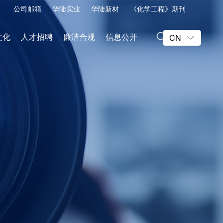
公司邮箱
华陆实业
华陆新材
《化学工程》期刊
文化
人才招聘
廉洁合规
信息公开
CN
ꀅ