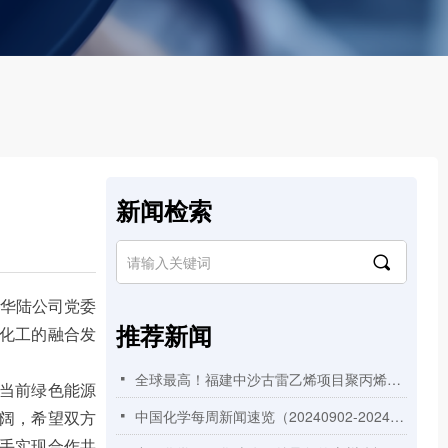
新闻检索
끠
华陆公司党委
推荐新闻
化工的融合发
全球最高！福建中沙古雷乙烯项目聚丙烯装置125米高挤压造粒框架顺利封顶
넷
当前绿色能源
阔，希望双方
中国化学每周新闻速览（20240902-20240908）
넷
手实现合作共