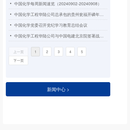
中国化学每周新闻速览（20240902-20240908）
넷
中国化学工程华陆公司总承包的贵州瓮福开磷年产3万吨高纯无水氟化氢项目顺利实现机械竣工
넷
中国化学党委召开党纪学习教育总结会议
넷
中国化学工程华陆公司与中国电建北京院签署战略合作协议
넷
上一页
1
2
3
4
5
下一页
新闻中心 >